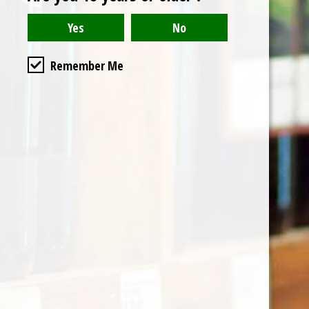
2017
2015
2017
2015
Boroli
Boroli
Boroli
Boroli
Remember Me
Barolo
Barolo
Barolo
Barolo
D.O.C.G
D.O.C.G
D.O.C.G
D.O.C.G
.
.
.
. "Villero"
"Classic
"Cerequi
"Cerequi
€ 65,00
o"
o"
o"
€ 37,00
€ 65,00
€ 65,00
In winkelwagen
In winkelwagen
In winkelwagen
In winkelwage
2017
2009
2015
2017
Boroli
Boroli
Boroli
Boroli