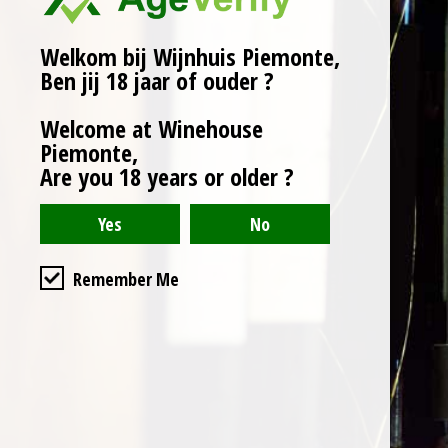
Welkom bij Wijnhuis Piemonte,
Ben jij 18 jaar of ouder ?
Welcome at Winehouse
Piemonte,
Are you 18 years or older ?
Remember Me