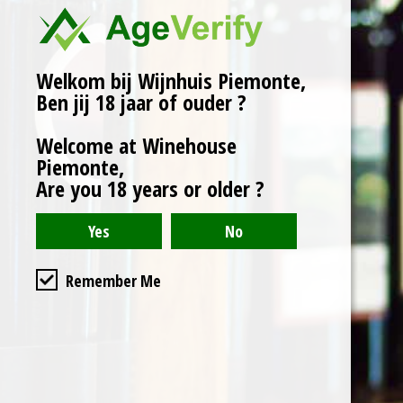
Herkomst: Castiglione
Falletto, Piemonte.
Wijngaard: Brunella.
Welkom bij Wijnhuis Piemonte,
Rijping: Eiken vat. Minimaal
Ben jij 18 jaar of ouder ?
18 maanden.
Welcome at Winehouse
Wijnhuis: Boroli
Piemonte,
Karakter:
Are you 18 years or older ?
Levendig robijn rood.
Smaken van mokka en
verse kruidnagelmix
Uitstekende balans
Remember Me
tussen zuurgraad en
tannines.
Serveertip: