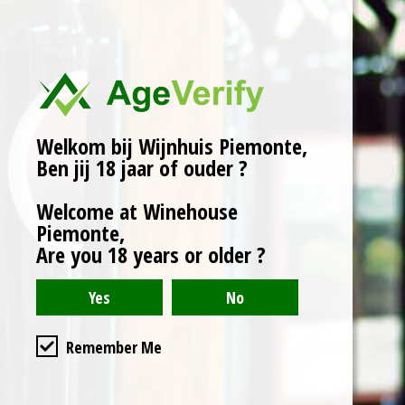
Herkomst: Monforte,
Piemonte.
Wijngaard: Monforte.
Rijping: 28 tot 30 maanden
in Frans eiken vat.
Welkom bij Wijnhuis Piemonte,
Wijnhuis: Paolo Monti.
Ben jij 18 jaar of ouder ?
Welcome at Winehouse
Karakter:
Piemonte,
Granaat rood met licht
Are you 18 years or older ?
paarse reflecties.
Sappige zwarte kers,
rode bes en zure
cranberry. Zachte en
etherische geur. Kaneel
Remember Me
en een vleugje tabak.
Elegant met zoete
tannines
en rijke