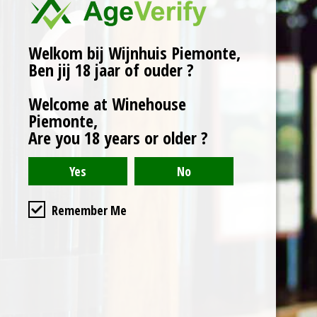
Herkomst: Ozzano
Monferrato, Piemonte.
Rijping: 3 maanden op
Welkom bij Wijnhuis Piemonte,
houten vaten.
Ben jij 18 jaar of ouder ?
Wijnhuis: Angelini Paolo.
Welcome at Winehouse
Karakter:
Piemonte,
Are you 18 years or older ?
Diep robijnrode kleur, die
met de jaren naar
granaat neigt.
Intens, karakteristiek,
hinten van vanille,
Remember Me
etherisch aroma. Droge,
volle, harmonieuze en
ronde smaak.
Serveertip:
rood vlees, wild, gestoofd
vlees en volwassen kazen.