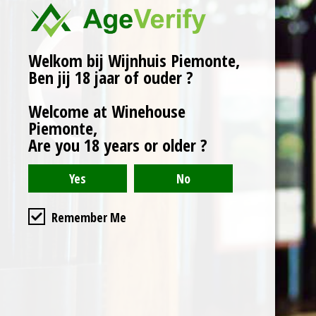
Rijping: Eiken vat.
Wijnhuis: San Biagio.
Welkom bij Wijnhuis Piemonte,
Ben jij 18 jaar of ouder ?
Karakter:
Welcome at Winehouse
Piemonte,
Granaat rood met licht
Are you 18 years or older ?
paarse reflecties.
Aroma’s van roos,
violet, braam en bessen.
Elegant met zoete
tannines goed
Remember Me
geïntegreerd met
zuurgraad
Serveertip:
rood vlees en middellange