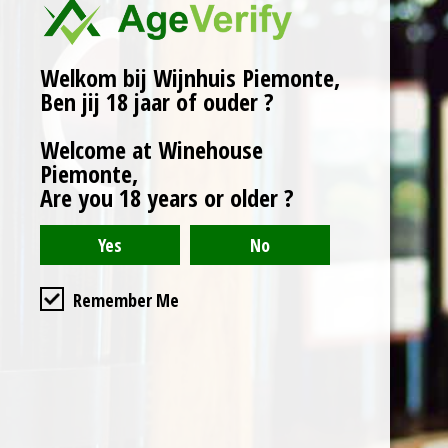
Rijping: 90 dagen RVS
tanks, 12 maanden eiken
Welkom bij Wijnhuis Piemonte,
vat en jaar op de fles.
Ben jij 18 jaar of ouder ?
Wijnhuis: Patrunet.
Welcome at Winehouse
Piemonte,
Karakter:
Are you 18 years or older ?
Intens strogeel.
Fris en delicaat met
tonen met tonen van
gras.
Remember Me
Droog, scherp met
amandel nasmaak.
Serveertip:
Ham, asperges, risotto, vis
en schaaldieren, pasta, wit