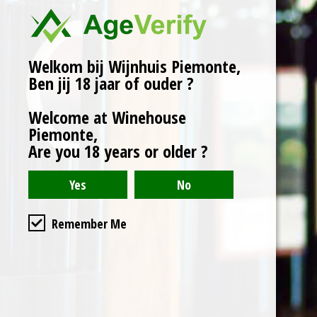
Herkomst: Monforte D'Alba,
Piemonte.
Welkom bij Wijnhuis Piemonte,
Rijping: In Eiken vat.
Ben jij 18 jaar of ouder ?
Wijnhuis: Tenuta Rocca.
Welcome at Winehouse
Piemonte,
Karakter:
Are you 18 years or older ?
Granaat rode kleur.
Hints van zwarte peper,
leer en kaneel.
Uitstekende balans
Remember Me
tussen zuurgraad en
tannines.
Serveertip: