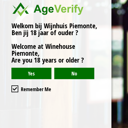
Herkomst: Monforte D'Alba,
Piemonte.
Rijping: 18 maanden op
Eiken.
Welkom bij Wijnhuis Piemonte,
Ben jij 18 jaar of ouder ?
Wijnhuis: Tenuta Rocca.
Welcome at Winehouse
Piemonte,
Karakter:
Are you 18 years or older ?
Granaat rode kleur.
Hints van zwarte peper,
leer en kaneel.
Uitstekende balans
Remember Me
tussen zuurgraad en
tannines.
Serveertip: