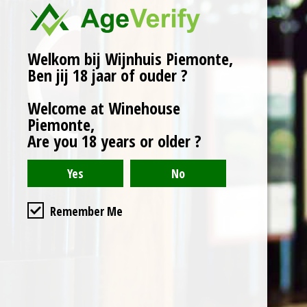
Rijping: 18 maanden in
eiken vat.
Wijnhuis: Bric Cenciurio.
Welkom bij Wijnhuis Piemonte,
Ben jij 18 jaar of ouder ?
Karakter:
Welcome at Winehouse
Piemonte,
Granaat rood met licht
Are you 18 years or older ?
paarse reflecties.
Aroma’s van roos,
violet, braam en bessen.
Elegant met zoete
tannines goed
Remember Me
geïntegreerd met
zuurgraad
Serveertip:
rood vlees en middellange